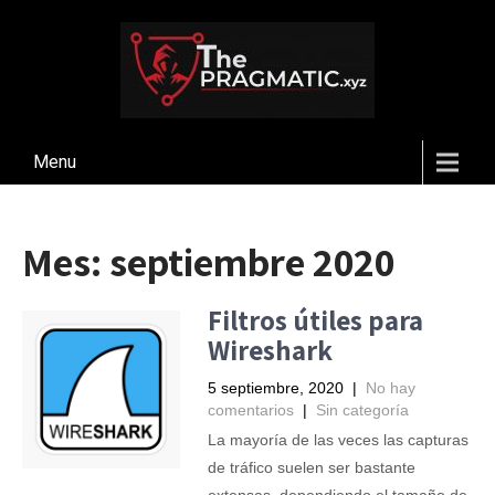
Menu
Mes:
septiembre 2020
Filtros útiles para
Wireshark
5 septiembre, 2020
|
No hay
comentarios
|
Sin categoría
La mayoría de las veces las capturas
de tráfico suelen ser bastante