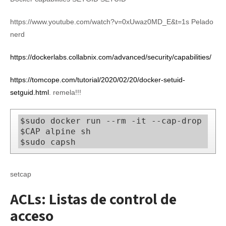
https://www.youtube.com/watch?v=0xUwaz0MD_E&t=1s Pelado
nerd
https://dockerlabs.collabnix.com/advanced/security/capabilities/
https://tomcope.com/tutorial/2020/02/20/docker-setuid-
setguid.html
. remela!!!
$sudo docker run --rm -it --cap-drop 
$CAP alpine sh

$sudo capsh
setcap
ACLs: Listas de control de
acceso