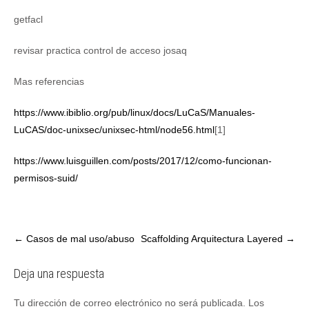
getfacl
revisar practica control de acceso josaq
Mas referencias
https://www.ibiblio.org/pub/linux/docs/LuCaS/Manuales-
LuCAS/doc-unixsec/unixsec-html/node56.html
[1]
https://www.luisguillen.com/posts/2017/12/como-funcionan-
permisos-suid/
Post
←
Casos de mal uso/abuso
Scaffolding Arquitectura Layered
→
navigation
Deja una respuesta
Tu dirección de correo electrónico no será publicada.
Los