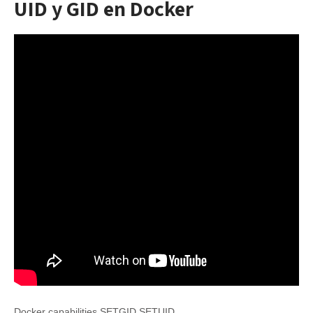
UID y GID en Docker
Docker capabilities SETGID SETUID