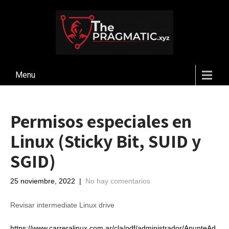
Menu
Permisos especiales en
Linux (Sticky Bit, SUID y
SGID)
25 noviembre, 2022
|
No hay comentarios
Revisar intermediate Linux drive
https://www.carreralinux.com.ar/cla/pdf/administrador/ApunteAd