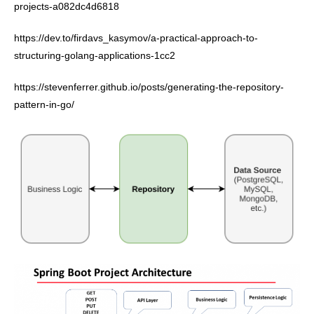
projects-a082dc4d6818
https://dev.to/firdavs_kasymov/a-practical-approach-to-
structuring-golang-applications-1cc2
https://stevenferrer.github.io/posts/generating-the-repository-
pattern-in-go/