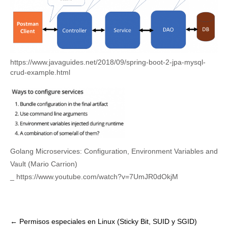
https://www.javaguides.net/2018/09/spring-boot-2-jpa-mysql-
crud-example.html
Golang Microservices: Configuration, Environment Variables and
Vault (Mario Carrion)
_ https://www.youtube.com/watch?v=7UmJR0dOkjM
Post
←
Permisos especiales en Linux (Sticky Bit, SUID y SGID)